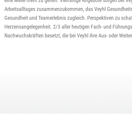
eine Meile mehr zu gehen. Vielfältige Angebote sorgen bei Ve
Arbeitsalltages zusammenzukommen, das Veyhl Gesundheit
Gesundheit und Teamerlebnis zugleich. Perspektiven zu schaf
Herzensangelegenheit. 2/3 aller heutigen Fach- und Führungs
Nachwuchskräften besetzt, die bei Veyhl ihre Aus- oder Weiter